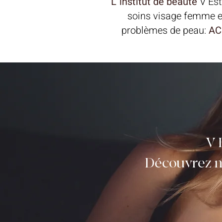
L' institut de beauté
V Est
soins visage femme et 
problèmes de peau:
AC
V 
Découvrez no