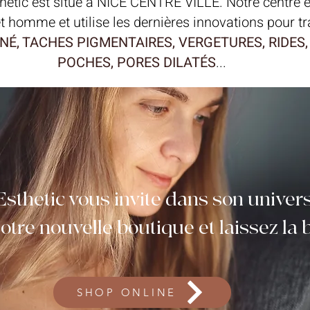
hetic est situé à NICE CENTRE VILLE. Notre centre e
homme et utilise les dernières innovations pour trai
NÉ, TACHES PIGMENTAIRES, VERGETURES, RIDES, 
POCHES, PORES DILATÉS
...
Esthetic vous invite dans son univers
tre nouvelle boutique et laissez la 
SHOP ONLINE