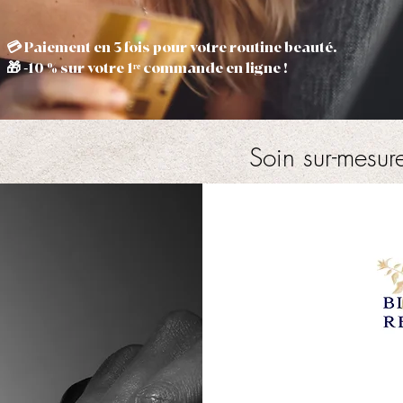
💳 Paiement en 3 fois pour votre routine beauté.
🎁 -10 % sur votre 1ʳᵉ commande en ligne !
Soin sur-mesu