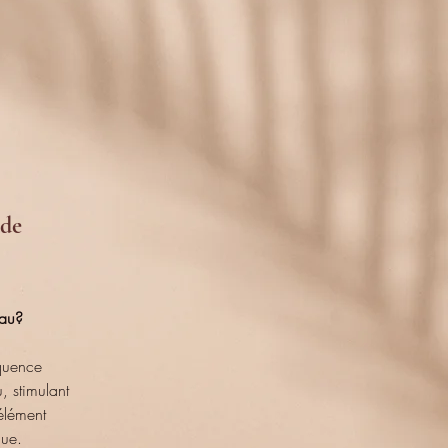
NS
 de
eau?
quence
, stimulant
'élément
que.