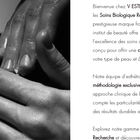
Bienvenue chez
V EST
les
Soins Biologique 
prestigieuse marque f
institut de beauté off
l'excellence des soins
conçu pour offrir une
votre type de peau et 
Notre équipe d'esthéti
méthodologie exclusiv
approche clinique de 
compte les particularit
des résultats durables e
Explorez notre gamme
Recherche
et découvr