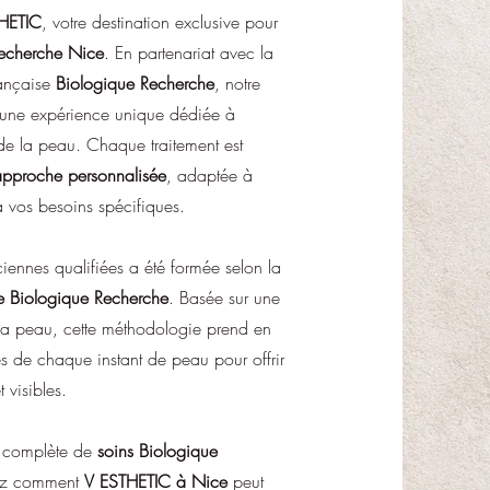
HETIC
, votre destination exclusive pour
Recherche Nice
. En partenariat avec la
rançaise
Biologique Recherche
, notre
re une expérience unique dédiée à
 de la peau. Chaque traitement est
approche personnalisée
, adaptée à
à vos besoins spécifiques.
ciennes qualifiées a été formée selon la
e Biologique Recherche
. Basée sur une
la peau, cette méthodologie prend en
és de chaque instant de peau pour offrir
t visibles.
 complète de
soins Biologique
ez comment
V ESTHETIC à Nice
peut