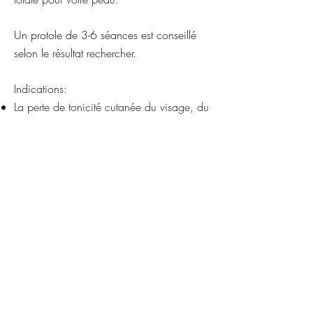
Un protole de 3-6 séances est conseillé
selon le résultat rechercher.
Indications:
La perte de tonicité cutanée du visage, du
cou du décolleté et des mains.
Traitement du relâchement et du
vieillissement cutané.
Apporte éclat et luminosité et unifie le
teint.
L’amélioration et lissage des cicatrices
déprimées d’acné
L’amélioration des vergetures anciennes et
récentes.
L’amélioration de l’hydratation de la peau.
La réduction des ridules.