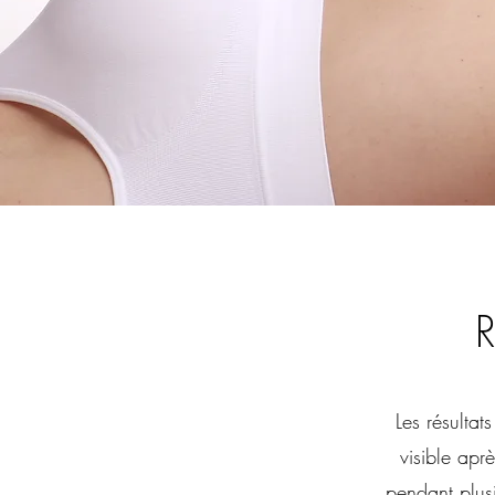
R
Les résultat
visible apr
pendant plusi