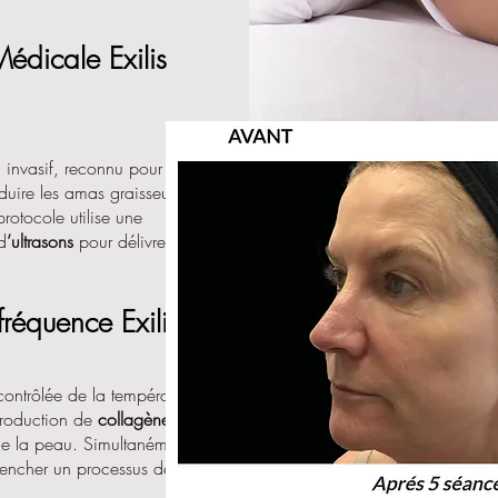
Médicale Exilis
 invasif, reconnu pour ses
réduire les amas graisseux
rotocole utilise une
d
’ultrasons
pour délivrer des
réquence Exilis
contrôlée de la température
 production de
collagène
et
é de la peau. Simultanément, les
clencher un processus de