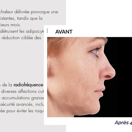
chaleur délivrée provoque une
stantes, tandis que la
sieurs mois.
 détruisent les adipocytes sans
 réduction ciblée des
n de la
radiofréquence
et des
diverses affections cutanées,
es accumulations graisseuses.
écurité avancés, incluant
ée pour éviter les risques de