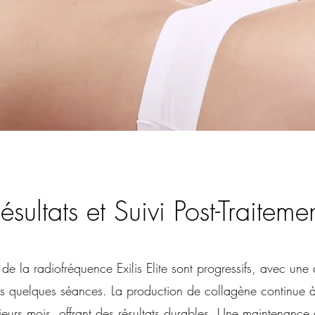
ésultats et Suivi Post-Traiteme
s de la radiofréquence Exilis Elite sont progressifs, avec une
ès quelques séances. La production de collagène continue 
eurs mois, offrant des résultats durables. Une maintenance 