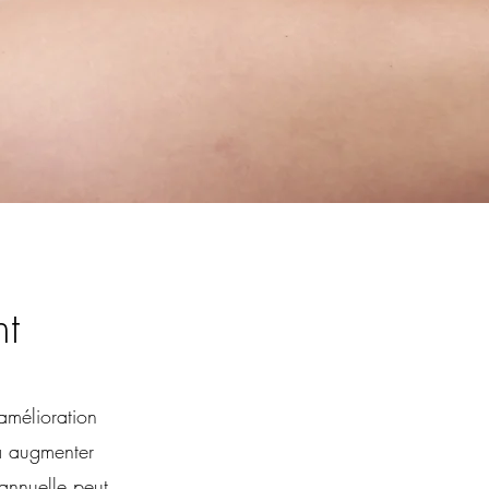
nt
 amélioration
à augmenter
annuelle peut