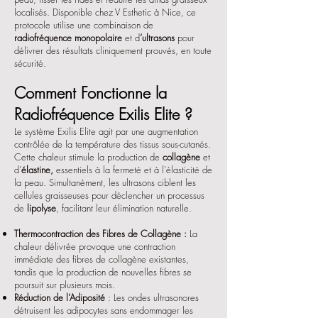
localisés. Disponible chez V Esthetic à Nice, ce
protocole utilise une combinaison de
radiofréquence monopolaire
et d
’ultrasons
pour
délivrer des résultats cliniquement prouvés, en toute
sécurité.
Comment Fonctionne la
Radiofréquence Exilis Elite ?
Le système Exilis Elite agit par une augmentation
contrôlée de la température des tissus sous-cutanés.
Cette chaleur stimule la production de
collagène
et
d’
élastine,
essentiels à la fermeté et à l'élasticité de
la peau. Simultanément, les ultrasons ciblent les
cellules graisseuses pour déclencher un processus
de
lipolyse
, facilitant leur élimination naturelle.
Thermocontraction des Fibres de Collagène :
La
chaleur délivrée provoque une contraction
immédiate des fibres de collagène existantes,
tandis que la production de nouvelles fibres se
poursuit sur plusieurs mois.
Réduction de l’Adiposité
: Les ondes ultrasonores
détruisent les adipocytes sans endommager les