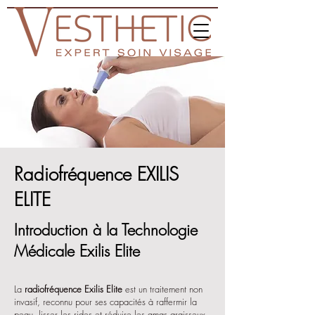
Radiofréquence EXILIS
ELITE
Introduction à la Technologie
Médicale Exilis Elite
La
radiofréquence Exilis Elite
est un traitement non
invasif, reconnu pour ses capacités à raffermir la
peau, lisser les rides et réduire les amas graisseux